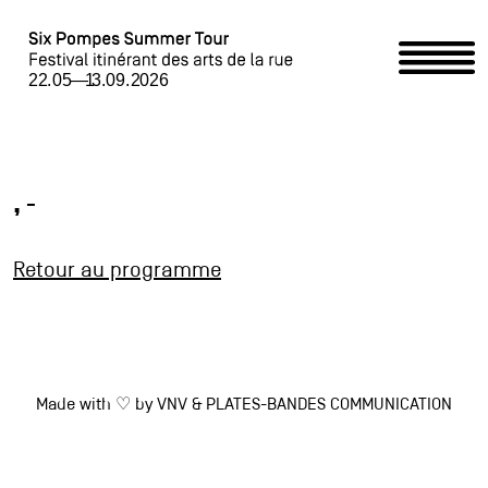
Home
Programme
, -
Événements partenaires /
Retour au programme
Partner-Event
Six Pompes Summer Tour
Made with ♡ by
VNV
&
PLATES-BANDES COMMUNICATION
Accueillir le Summer Tour / Summer Tour begrüssen
Contact