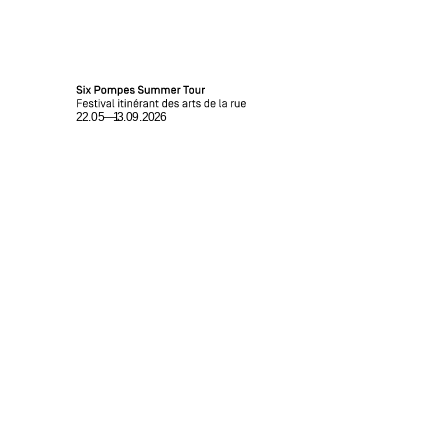
Home
Programme
Événements partenaires /
Partner-Event
Six Pompes Summer Tour
Accueillir le Summer Tour / Summer Tour begrüssen
Contact