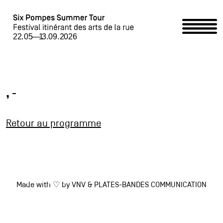
Home
Programme
, -
Événements partenaires /
Retour au programme
Partner-Event
Six Pompes Summer Tour
Made with ♡ by
VNV
&
PLATES-BANDES COMMUNICATION
Accueillir le Summer Tour / Summer Tour begrüssen
Contact