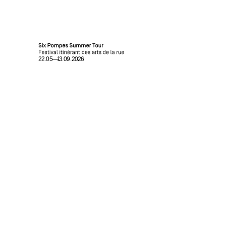
Home
Programme
Événements partenaires /
Partner-Event
Six Pompes Summer Tour
Accueillir le Summer Tour / Summer Tour begrüssen
Contact