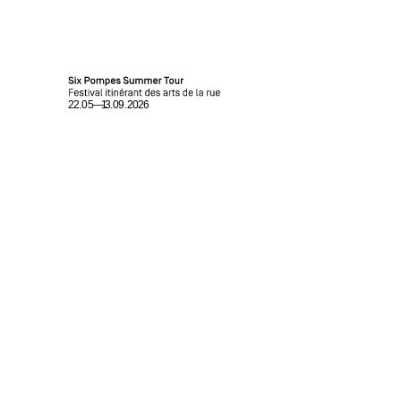
Home
Programme
Événements partenaires /
Partner-Event
Six Pompes Summer Tour
Accueillir le Summer Tour / Summer Tour begrüssen
Contact