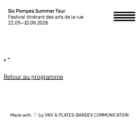
Home
Programme
, -
Événements partenaires /
Retour au programme
Partner-Event
Six Pompes Summer Tour
Made with ♡ by
VNV
&
PLATES-BANDES COMMUNICATION
Accueillir le Summer Tour / Summer Tour begrüssen
Contact