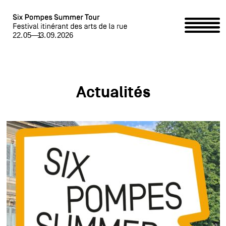
Home
Programme
Actualités
Événements partenaires /
Partner-Event
Six Pompes Summer Tour
Accueillir le Summer Tour / Summer Tour begrüssen
Contact