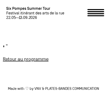
Home
Programme
, -
Événements partenaires /
Retour au programme
Partner-Event
Six Pompes Summer Tour
Made with ♡ by
VNV
&
PLATES-BANDES COMMUNICATION
Accueillir le Summer Tour / Summer Tour begrüssen
Contact